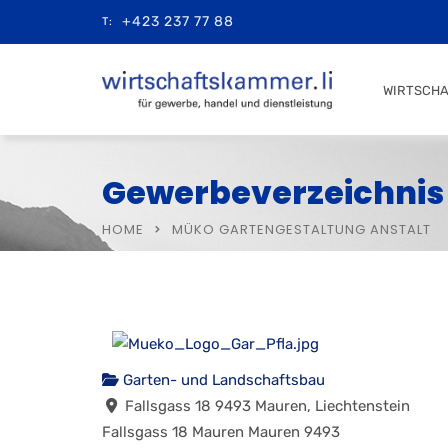
+423 237 77 88
T:
WIRTSCH
Gewerbeverzeichnis
HOME
MÜKO GARTENGESTALTUNG ANSTALT
Garten- und Landschaftsbau
Fallsgass 18 9493 Mauren, Liechtenstein
Fallsgass 18
Mauren
Mauren
9493