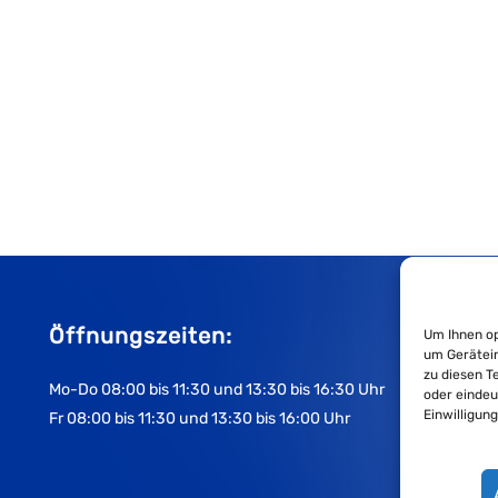
Öffnungszeiten:
Um Ihnen op
um Gerätein
zu diesen T
Mo-Do 08:00 bis 11:30 und 13:30 bis 16:30 Uhr
oder eindeu
Einwilligun
Fr 08:00 bis 11:30 und 13:30 bis 16:00 Uhr