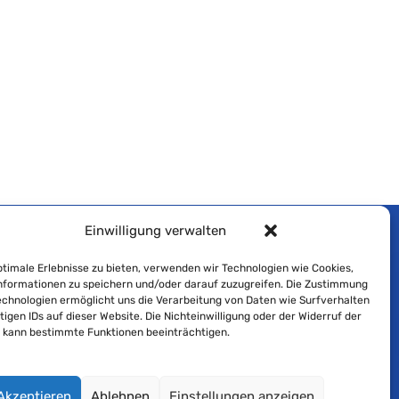
Einwilligung verwalten
Impressum
timale Erlebnisse zu bieten, verwenden wir Technologien wie Cookies,
formationen zu speichern und/oder darauf zuzugreifen. Die Zustimmung
Cookie-Richtlinie
echnologien ermöglicht uns die Verarbeitung von Daten wie Surfverhalten
tigen IDs auf dieser Website. Die Nichteinwilligung oder der Widerruf der
Datenschutzerklärung
g kann bestimmte Funktionen beeinträchtigen.
Akzeptieren
Ablehnen
Einstellungen anzeigen