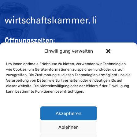
Öffnungszeiten:
Einwilligung verwalten
Mo-Do 08:00 bis 11:30 und 13:30 bis 16:30 Uhr
Fr 08:00 bis 11:30 und 13:30 bis 16:00 Uhr
Um Ihnen optimale Erlebnisse zu bieten, verwenden wir Technologien
wie Cookies, um Geräteinformationen zu speichern und/oder darauf
zuzugreifen. Die Zustimmung zu diesen Technologien ermöglicht uns die
Verarbeitung von Daten wie Surfverhalten oder eindeutigen IDs auf
Impressum
dieser Website. Die Nichteinwilligung oder der Widerruf der Einwilligung
kann bestimmte Funktionen beeinträchtigen.
Cookie-Richtlinie
Datenschutzerklärung
Akzeptieren
Ablehnen
Wirtschaftskammer Liechtenstein © Alle Rechte vorbehalten.