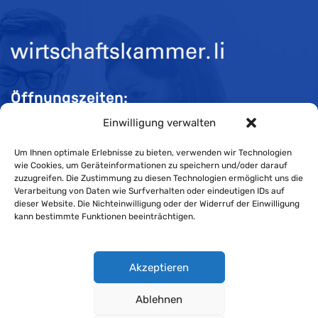
Öffnungszeiten:
Einwilligung verwalten
Mo-Do 08:00 bis 11:30 und 13:30 bis 16:30 Uhr
Fr 08:00 bis 11:30 und 13:30 bis 16:00 Uhr
Um Ihnen optimale Erlebnisse zu bieten, verwenden wir Technologien
wie Cookies, um Geräteinformationen zu speichern und/oder darauf
zuzugreifen. Die Zustimmung zu diesen Technologien ermöglicht uns die
Verarbeitung von Daten wie Surfverhalten oder eindeutigen IDs auf
Impressum
dieser Website. Die Nichteinwilligung oder der Widerruf der Einwilligung
kann bestimmte Funktionen beeinträchtigen.
Cookie-Richtlinie
Datenschutzerklärung
Akzeptieren
Ablehnen
Wirtschaftskammer Liechtenstein © Alle Rechte vorbehalten.