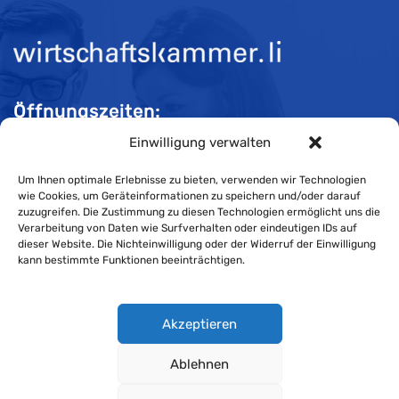
Öffnungszeiten:
Einwilligung verwalten
Mo-Do 08:00 bis 11:30 und 13:30 bis 16:30 Uhr
Fr 08:00 bis 11:30 und 13:30 bis 16:00 Uhr
Um Ihnen optimale Erlebnisse zu bieten, verwenden wir Technologien
wie Cookies, um Geräteinformationen zu speichern und/oder darauf
zuzugreifen. Die Zustimmung zu diesen Technologien ermöglicht uns die
Verarbeitung von Daten wie Surfverhalten oder eindeutigen IDs auf
Impressum
dieser Website. Die Nichteinwilligung oder der Widerruf der Einwilligung
kann bestimmte Funktionen beeinträchtigen.
Cookie-Richtlinie
Datenschutzerklärung
Akzeptieren
Ablehnen
Wirtschaftskammer Liechtenstein © Alle Rechte vorbehalten.