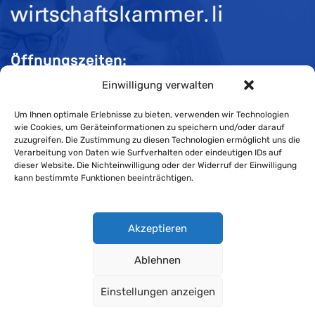
Öffnungszeiten:
Einwilligung verwalten
Mo-Do 08:00 bis 11:30 und 13:30 bis 16:30 Uhr
Fr 08:00 bis 11:30 und 13:30 bis 16:00 Uhr
Um Ihnen optimale Erlebnisse zu bieten, verwenden wir Technologien
wie Cookies, um Geräteinformationen zu speichern und/oder darauf
zuzugreifen. Die Zustimmung zu diesen Technologien ermöglicht uns die
Verarbeitung von Daten wie Surfverhalten oder eindeutigen IDs auf
Impressum
dieser Website. Die Nichteinwilligung oder der Widerruf der Einwilligung
kann bestimmte Funktionen beeinträchtigen.
Cookie-Richtlinie
Datenschutzerklärung
Akzeptieren
Ablehnen
Wirtschaftskammer Liechtenstein © Alle Rechte vorbehalten.
Einstellungen anzeigen
Datenschutzerklärung für Mitglieder und Kunden
.