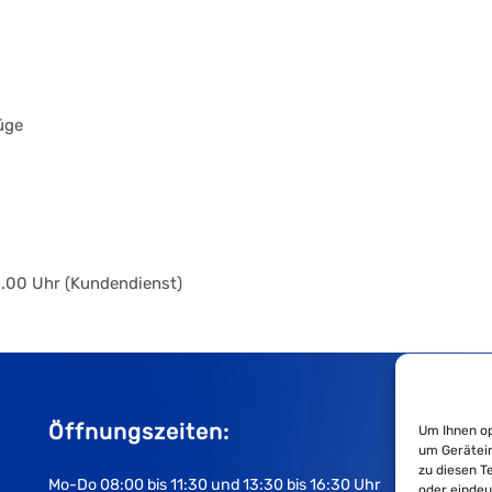
üge
8.00 Uhr (Kundendienst)
Öffnungszeiten:
Um Ihnen op
um Gerätein
zu diesen T
Mo-Do 08:00 bis 11:30 und 13:30 bis 16:30 Uhr
oder eindeu