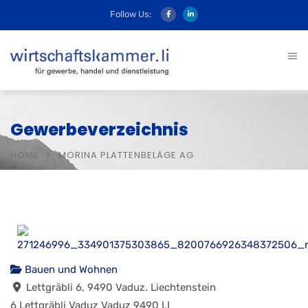
Follow Us:
Gewerbeverzeichnis
HOME
MORINA PLATTENBELÄGE AG
Bauen und Wohnen
Lettgräbli 6, 9490 Vaduz. Liechtenstein
6 Lettgräbli
Vaduz
Vaduz
9490
LI