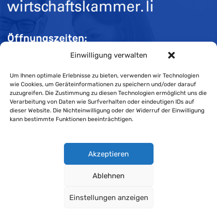
Öffnungszeiten:
Einwilligung verwalten
Mo-Do 08:00 bis 11:30 und 13:30 bis 16:30 Uhr
Fr 08:00 bis 11:30 und 13:30 bis 16:00 Uhr
Um Ihnen optimale Erlebnisse zu bieten, verwenden wir Technologien
wie Cookies, um Geräteinformationen zu speichern und/oder darauf
zuzugreifen. Die Zustimmung zu diesen Technologien ermöglicht uns die
Verarbeitung von Daten wie Surfverhalten oder eindeutigen IDs auf
Impressum
dieser Website. Die Nichteinwilligung oder der Widerruf der Einwilligung
kann bestimmte Funktionen beeinträchtigen.
Cookie-Richtlinie
Datenschutzerklärung
Akzeptieren
Ablehnen
Wirtschaftskammer Liechtenstein © Alle Rechte vorbehalten.
Einstellungen anzeigen
Datenschutzerklärung für Mitglieder und Kunden
.