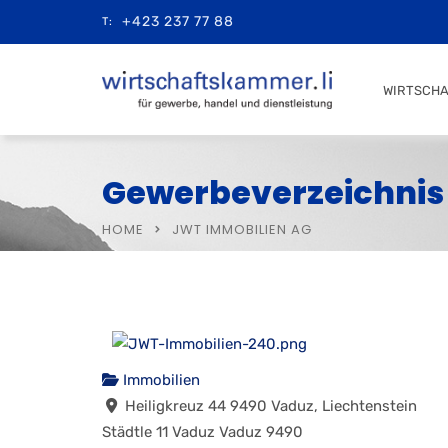
+423 237 77 88
T:
WIRTSCH
Gewerbeverzeichnis
HOME
JWT IMMOBILIEN AG
Immobilien
Heiligkreuz 44 9490 Vaduz, Liechtenstein
Städtle 11
Vaduz
Vaduz
9490