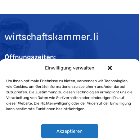
Öffnungszeiten:
Einwilligung verwalten
Mo-Do 08:00 bis 11:30 und 13:30 bis 16:30 Uhr
Fr 08:00 bis 11:30 und 13:30 bis 16:00 Uhr
Um Ihnen optimale Erlebnisse zu bieten, verwenden wir Technologien
wie Cookies, um Geräteinformationen zu speichern und/oder darauf
zuzugreifen. Die Zustimmung zu diesen Technologien ermöglicht uns die
Verarbeitung von Daten wie Surfverhalten oder eindeutigen IDs auf
Impressum
dieser Website. Die Nichteinwilligung oder der Widerruf der Einwilligung
kann bestimmte Funktionen beeinträchtigen.
Cookie-Richtlinie
Datenschutzerklärung
Akzeptieren