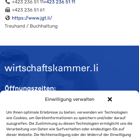
+423 236 51 11
+423 236 51 11
+423 236 51 61
https://www.jgt.li/
Treuhand / Buchhaltung
Öffnungszeiten:
Einwilligung verwalten
Mo-Do 08:00 bis 11:30 und 13:30 bis 16:30 Uhr
Fr 08:00 bis 11:30 und 13:30 bis 16:00 Uhr
Um Ihnen optimale Erlebnisse zu bieten, verwenden wir Technologien
wie Cookies, um Geräteinformationen zu speichern und/oder darauf
zuzugreifen. Die Zustimmung zu diesen Technologien ermöglicht uns die
Verarbeitung von Daten wie Surfverhalten oder eindeutigen IDs auf
Impressum
dieser Website. Die Nichteinwilligung oder der Widerruf der Einwilligung