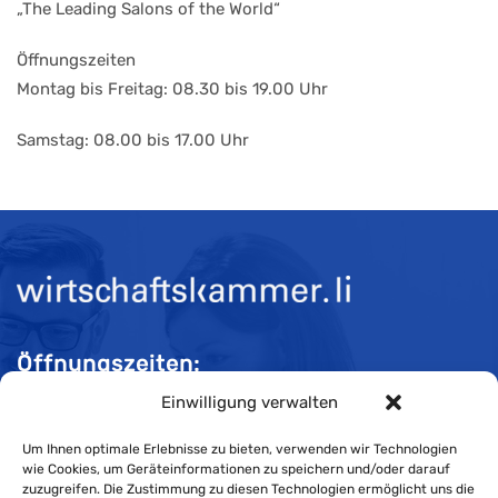
„The Leading Salons of the World“
Öffnungszeiten
Montag bis Freitag: 08.30 bis 19.00 Uhr
Samstag: 08.00 bis 17.00 Uhr
Öffnungszeiten:
Einwilligung verwalten
Mo-Do 08:00 bis 11:30 und 13:30 bis 16:30 Uhr
Fr 08:00 bis 11:30 und 13:30 bis 16:00 Uhr
Um Ihnen optimale Erlebnisse zu bieten, verwenden wir Technologien
wie Cookies, um Geräteinformationen zu speichern und/oder darauf
zuzugreifen. Die Zustimmung zu diesen Technologien ermöglicht uns die