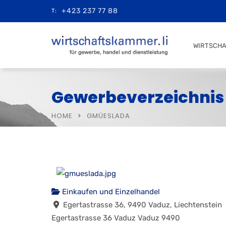
+423 237 77 88
T:
WIRTSCH
Gewerbeverzeichnis
HOME
GMÜESLADA
Einkaufen und Einzelhandel
Egertastrasse 36, 9490 Vaduz, Liechtenstein
Egertastrasse 36
Vaduz
Vaduz
9490