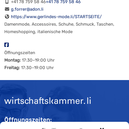
+41 78 759 58 46
+41 78 759 58 46
g.forrer@adon.li
https://www.gerlindes-mode.li/STARTSEITE/
Damenmode, Accessoires, Schuhe, Schmuck, Taschen,
Homeshopping, italienische Mode
Öffnungszeiten
Montag:
17
:
30
–
19
:
00 Uhr
Freitag:
17
:
30
–
19
:
00 Uhr
Öffnungszeiten: