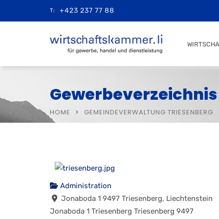
+423 237 77 88
T:
WIRTSCH
Gewerbeverzeichnis
HOME
GEMEINDEVERWALTUNG TRIESENBERG
Administration
Jonaboda 1 9497 Triesenberg, Liechtenstein
Jonaboda 1
Triesenberg
Triesenberg
9497