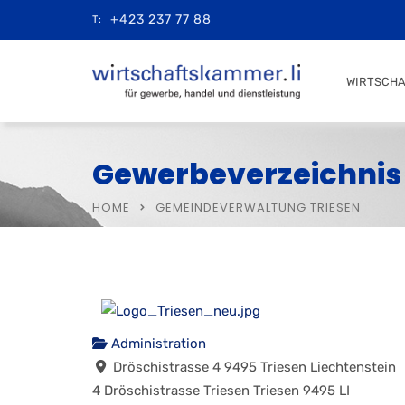
+423 237 77 88
T:
WIRTSCH
Gewerbeverzeichnis
HOME
GEMEINDEVERWALTUNG TRIESEN
Administration
Dröschistrasse 4 9495 Triesen Liechtenstein
4 Dröschistrasse
Triesen
Triesen
9495
LI