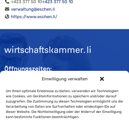
+423 377 50 10
+423 377 50 10
verwaltung@eschen.li
https://www.eschen.li/
Öffnungszeiten:
Einwilligung verwalten
Mo-Do 08:00 bis 11:30 und 13:30 bis 16:30 Uhr
Fr 08:00 bis 11:30 und 13:30 bis 16:00 Uhr
Um Ihnen optimale Erlebnisse zu bieten, verwenden wir Technologien
wie Cookies, um Geräteinformationen zu speichern und/oder darauf
zuzugreifen. Die Zustimmung zu diesen Technologien ermöglicht uns die
Verarbeitung von Daten wie Surfverhalten oder eindeutigen IDs auf
Impressum
dieser Website. Die Nichteinwilligung oder der Widerruf der Einwilligung
kann bestimmte Funktionen beeinträchtigen.
Cookie-Richtlinie
Datenschutzerklärung