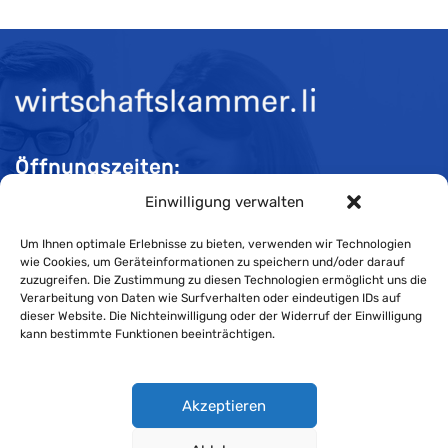
Öffnungszeiten:
Einwilligung verwalten
Mo-Do 08:00 bis 11:30 und 13:30 bis 16:30 Uhr
Fr 08:00 bis 11:30 und 13:30 bis 16:00 Uhr
Um Ihnen optimale Erlebnisse zu bieten, verwenden wir Technologien
wie Cookies, um Geräteinformationen zu speichern und/oder darauf
zuzugreifen. Die Zustimmung zu diesen Technologien ermöglicht uns die
Verarbeitung von Daten wie Surfverhalten oder eindeutigen IDs auf
Impressum
dieser Website. Die Nichteinwilligung oder der Widerruf der Einwilligung
kann bestimmte Funktionen beeinträchtigen.
Cookie-Richtlinie
Datenschutzerklärung
Akzeptieren