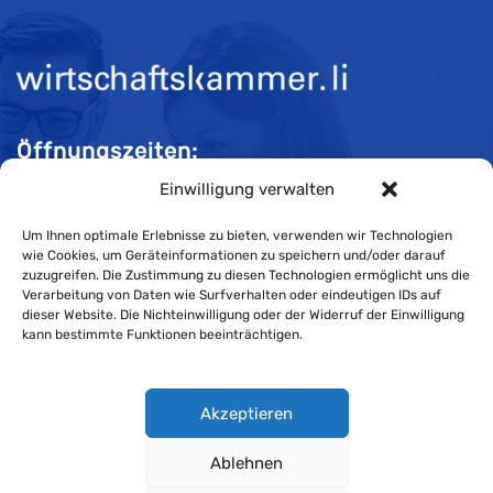
Öffnungszeiten:
Einwilligung verwalten
Mo-Do 08:00 bis 11:30 und 13:30 bis 16:30 Uhr
Fr 08:00 bis 11:30 und 13:30 bis 16:00 Uhr
Um Ihnen optimale Erlebnisse zu bieten, verwenden wir Technologien
wie Cookies, um Geräteinformationen zu speichern und/oder darauf
zuzugreifen. Die Zustimmung zu diesen Technologien ermöglicht uns die
Verarbeitung von Daten wie Surfverhalten oder eindeutigen IDs auf
Impressum
dieser Website. Die Nichteinwilligung oder der Widerruf der Einwilligung
kann bestimmte Funktionen beeinträchtigen.
Cookie-Richtlinie
Datenschutzerklärung
Akzeptieren
Ablehnen
Wirtschaftskammer Liechtenstein © Alle Rechte vorbehalten.