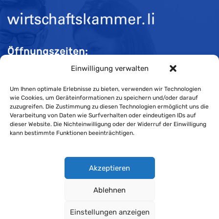
Öffnungszeiten:
Einwilligung verwalten
Mo-Do 08:00 bis 11:30 und 13:30 bis 16:30 Uhr
Fr 08:00 bis 11:30 und 13:30 bis 16:00 Uhr
Um Ihnen optimale Erlebnisse zu bieten, verwenden wir Technologien
wie Cookies, um Geräteinformationen zu speichern und/oder darauf
zuzugreifen. Die Zustimmung zu diesen Technologien ermöglicht uns die
Verarbeitung von Daten wie Surfverhalten oder eindeutigen IDs auf
Impressum
dieser Website. Die Nichteinwilligung oder der Widerruf der Einwilligung
kann bestimmte Funktionen beeinträchtigen.
Cookie-Richtlinie
Datenschutzerklärung
Akzeptieren
Ablehnen
Wirtschaftskammer Liechtenstein © Alle Rechte vorbehalten.
Einstellungen anzeigen
Datenschutzerklärung für Mitglieder und Kunden
.