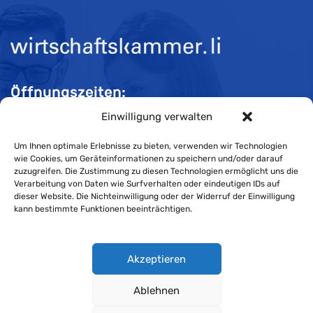
Öffnungszeiten:
Einwilligung verwalten
Mo-Do 08:00 bis 11:30 und 13:30 bis 16:30 Uhr
Fr 08:00 bis 11:30 und 13:30 bis 16:00 Uhr
Um Ihnen optimale Erlebnisse zu bieten, verwenden wir Technologien
wie Cookies, um Geräteinformationen zu speichern und/oder darauf
zuzugreifen. Die Zustimmung zu diesen Technologien ermöglicht uns die
Verarbeitung von Daten wie Surfverhalten oder eindeutigen IDs auf
Impressum
dieser Website. Die Nichteinwilligung oder der Widerruf der Einwilligung
kann bestimmte Funktionen beeinträchtigen.
Cookie-Richtlinie
Datenschutzerklärung
Akzeptieren
Ablehnen
Wirtschaftskammer Liechtenstein © Alle Rechte vorbehalten.