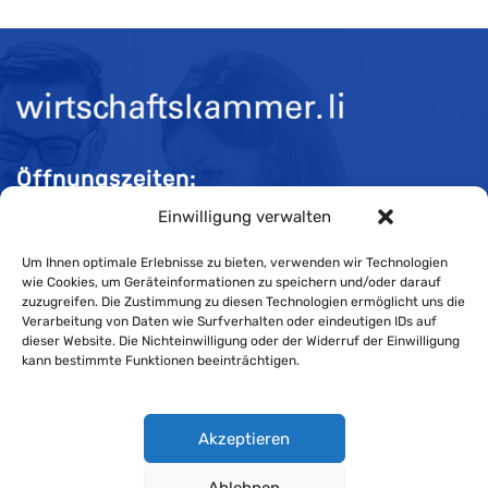
Öffnungszeiten:
Einwilligung verwalten
Mo-Do 08:00 bis 11:30 und 13:30 bis 16:30 Uhr
Fr 08:00 bis 11:30 und 13:30 bis 16:00 Uhr
Um Ihnen optimale Erlebnisse zu bieten, verwenden wir Technologien
wie Cookies, um Geräteinformationen zu speichern und/oder darauf
zuzugreifen. Die Zustimmung zu diesen Technologien ermöglicht uns die
Verarbeitung von Daten wie Surfverhalten oder eindeutigen IDs auf
Impressum
dieser Website. Die Nichteinwilligung oder der Widerruf der Einwilligung
kann bestimmte Funktionen beeinträchtigen.
Cookie-Richtlinie
Datenschutzerklärung
Akzeptieren
Ablehnen