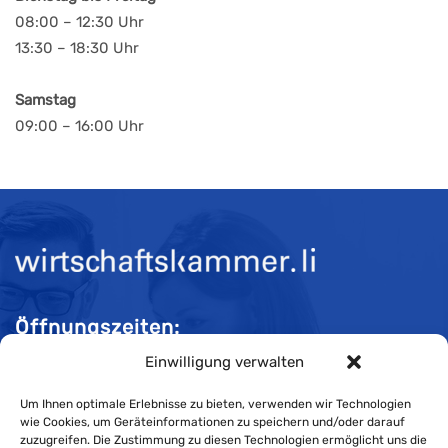
08:00 – 12:30 Uhr
13:30 – 18:30 Uhr
Samstag
09:00 – 16:00 Uhr
Öffnungszeiten:
Einwilligung verwalten
Mo-Do 08:00 bis 11:30 und 13:30 bis 16:30 Uhr
Fr 08:00 bis 11:30 und 13:30 bis 16:00 Uhr
Um Ihnen optimale Erlebnisse zu bieten, verwenden wir Technologien
wie Cookies, um Geräteinformationen zu speichern und/oder darauf
zuzugreifen. Die Zustimmung zu diesen Technologien ermöglicht uns die