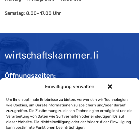
Samstag: 8.00- 17.00 Uhr
Öffnungszeiten:
Einwilligung verwalten
Mo-Do 08:00 bis 11:30 und 13:30 bis 16:30 Uhr
Fr 08:00 bis 11:30 und 13:30 bis 16:00 Uhr
Um Ihnen optimale Erlebnisse zu bieten, verwenden wir Technologien
wie Cookies, um Geräteinformationen zu speichern und/oder darauf
zuzugreifen. Die Zustimmung zu diesen Technologien ermöglicht uns die
Verarbeitung von Daten wie Surfverhalten oder eindeutigen IDs auf
Impressum
dieser Website. Die Nichteinwilligung oder der Widerruf der Einwilligung
kann bestimmte Funktionen beeinträchtigen.
Cookie-Richtlinie