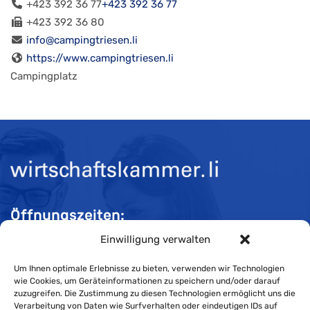
+423 392 36 77
+423 392 36 77
+423 392 36 80
info@campingtriesen.li
https://www.campingtriesen.li
Campingplatz
Öffnungszeiten:
Einwilligung verwalten
Mo-Do 08:00 bis 11:30 und 13:30 bis 16:30 Uhr
Fr 08:00 bis 11:30 und 13:30 bis 16:00 Uhr
Um Ihnen optimale Erlebnisse zu bieten, verwenden wir Technologien
wie Cookies, um Geräteinformationen zu speichern und/oder darauf
zuzugreifen. Die Zustimmung zu diesen Technologien ermöglicht uns die
Verarbeitung von Daten wie Surfverhalten oder eindeutigen IDs auf