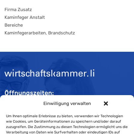
Firma Zusatz
Kaminfeger Anstalt
Bereiche
Kaminfegerarbeiten, Brandschutz
Öffnungszeiten:
Einwilligung verwalten
Mo-Do 08:00 bis 11:30 und 13:30 bis 16:30 Uhr
Fr 08:00 bis 11:30 und 13:30 bis 16:00 Uhr
Um Ihnen optimale Erlebnisse zu bieten, verwenden wir Technologien
wie Cookies, um Geräteinformationen zu speichern und/oder darauf
zuzugreifen. Die Zustimmung zu diesen Technologien ermöglicht uns die
Verarbeitung von Daten wie Surfverhalten oder eindeutigen IDs auf