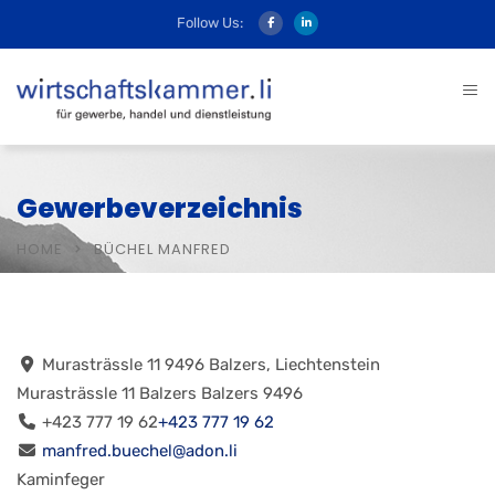
Follow Us:
Gewerbeverzeichnis
HOME
BÜCHEL MANFRED
Murasträssle 11 9496 Balzers, Liechtenstein
Murasträssle 11
Balzers
Balzers
9496
+423 777 19 62
+423 777 19 62
manfred.buechel@adon.li
Kaminfeger