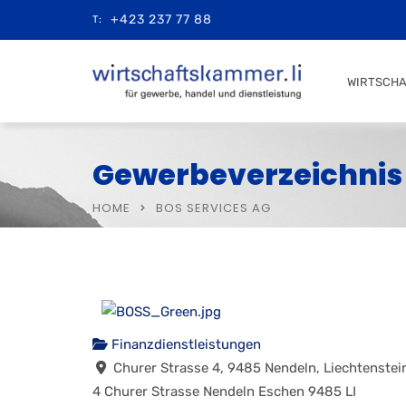
+423 237 77 88
T:
WIRTSCH
Gewerbeverzeichnis
HOME
BOS SERVICES AG
Finanzdienstleistungen
Churer Strasse 4, 9485 Nendeln, Liechtenstei
4 Churer Strasse
Nendeln
Eschen
9485
LI