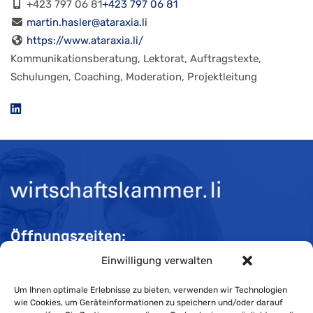
+423 797 06 81
+423 797 06 81
martin.hasler@ataraxia.li
https://www.ataraxia.li/
Kommunikationsberatung, Lektorat, Auftragstexte,
Schulungen, Coaching, Moderation, Projektleitung
Öffnungszeiten:
Einwilligung verwalten
Mo-Do 08:00 bis 11:30 und 13:30 bis 16:30 Uhr
Fr 08:00 bis 11:30 und 13:30 bis 16:00 Uhr
Um Ihnen optimale Erlebnisse zu bieten, verwenden wir Technologien
wie Cookies, um Geräteinformationen zu speichern und/oder darauf