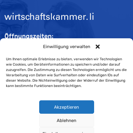
Öffnungszeiten:
Einwilligung verwalten
Mo-Do 08:00 bis 11:30 und 13:30 bis 16:30 Uhr
Fr 08:00 bis 11:30 und 13:30 bis 16:00 Uhr
Um Ihnen optimale Erlebnisse zu bieten, verwenden wir Technologien
wie Cookies, um Geräteinformationen zu speichern und/oder darauf
zuzugreifen. Die Zustimmung zu diesen Technologien ermöglicht uns die
Verarbeitung von Daten wie Surfverhalten oder eindeutigen IDs auf
Impressum
dieser Website. Die Nichteinwilligung oder der Widerruf der Einwilligung
kann bestimmte Funktionen beeinträchtigen.
Cookie-Richtlinie
Datenschutzerklärung
Akzeptieren
Ablehnen
Wirtschaftskammer Liechtenstein © Alle Rechte vorbehalten.