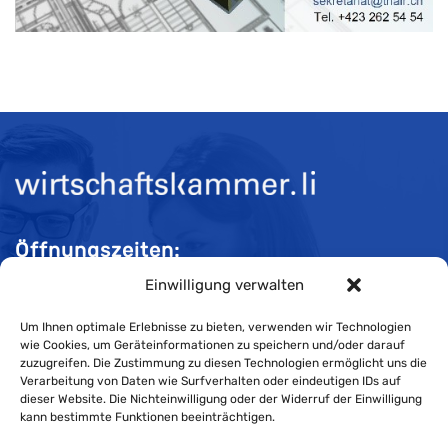
Öffnungszeiten:
Einwilligung verwalten
Mo-Do 08:00 bis 11:30 und 13:30 bis 16:30 Uhr
Fr 08:00 bis 11:30 und 13:30 bis 16:00 Uhr
Um Ihnen optimale Erlebnisse zu bieten, verwenden wir Technologien
wie Cookies, um Geräteinformationen zu speichern und/oder darauf
zuzugreifen. Die Zustimmung zu diesen Technologien ermöglicht uns die
Verarbeitung von Daten wie Surfverhalten oder eindeutigen IDs auf
Impressum
dieser Website. Die Nichteinwilligung oder der Widerruf der Einwilligung
kann bestimmte Funktionen beeinträchtigen.
Cookie-Richtlinie