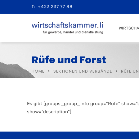
+423 237 77 88
T:
WIRTSCH
Rüfe und Forst
HOME
SEKTIONEN UND VERBÄNDE
RÜFE U
Es gibt [groups_group_info group=”Rüfe” show=”cou
show=”description”].