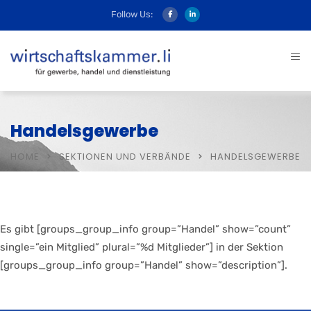
Follow Us:
Handelsgewerbe
HOME
SEKTIONEN UND VERBÄNDE
HANDELSGEWERBE
Es gibt [groups_group_info group=”Handel” show=”count”
single=”ein Mitglied” plural=”%d Mitglieder”] in der Sektion
[groups_group_info group=”Handel” show=”description”].