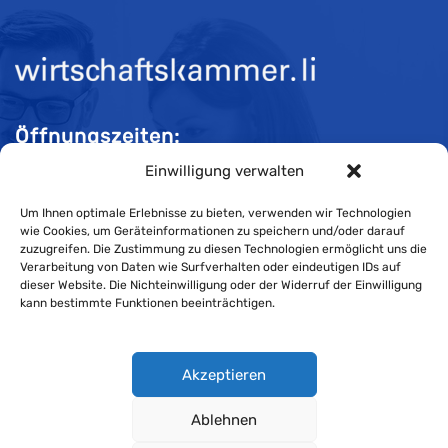
Öffnungszeiten:
Einwilligung verwalten
Mo-Do 08:00 bis 11:30 und 13:30 bis 16:30 Uhr
Fr 08:00 bis 11:30 und 13:30 bis 16:00 Uhr
Um Ihnen optimale Erlebnisse zu bieten, verwenden wir Technologien
wie Cookies, um Geräteinformationen zu speichern und/oder darauf
zuzugreifen. Die Zustimmung zu diesen Technologien ermöglicht uns die
Verarbeitung von Daten wie Surfverhalten oder eindeutigen IDs auf
Impressum
dieser Website. Die Nichteinwilligung oder der Widerruf der Einwilligung
kann bestimmte Funktionen beeinträchtigen.
Cookie-Richtlinie
Datenschutzerklärung
Akzeptieren
Ablehnen
Wirtschaftskammer Liechtenstein © Alle Rechte vorbehalten.