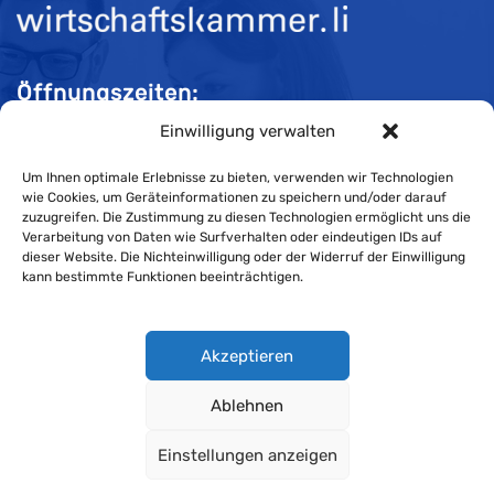
Öffnungszeiten:
Einwilligung verwalten
Mo-Do 08:00 bis 11:30 und 13:30 bis 16:30 Uhr
Fr 08:00 bis 11:30 und 13:30 bis 16:00 Uhr
Um Ihnen optimale Erlebnisse zu bieten, verwenden wir Technologien
wie Cookies, um Geräteinformationen zu speichern und/oder darauf
zuzugreifen. Die Zustimmung zu diesen Technologien ermöglicht uns die
Verarbeitung von Daten wie Surfverhalten oder eindeutigen IDs auf
Impressum
dieser Website. Die Nichteinwilligung oder der Widerruf der Einwilligung
kann bestimmte Funktionen beeinträchtigen.
Cookie-Richtlinie
Datenschutzerklärung
Akzeptieren
Ablehnen
Wirtschaftskammer Liechtenstein © Alle Rechte vorbehalten.
Einstellungen anzeigen
Datenschutzerklärung für Mitglieder und Kunden
.