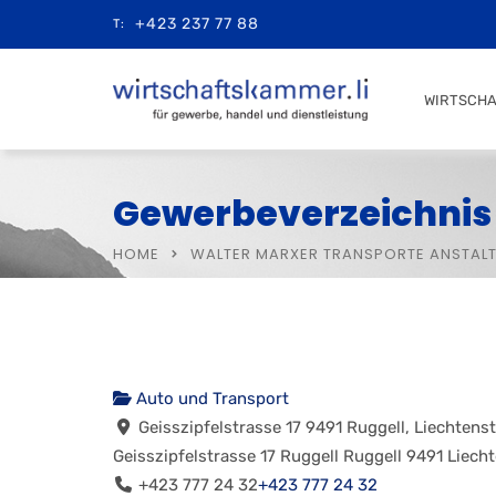
+423 237 77 88
T:
WIRTSCH
Gewerbeverzeichnis
HOME
WALTER MARXER TRANSPORTE ANSTAL
Auto und Transport
Geisszipfelstrasse 17 9491 Ruggell, Liechtenst
Geisszipfelstrasse 17
Ruggell
Ruggell
9491
Liecht
+423 777 24 32
+423 777 24 32