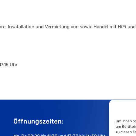
are, Insatallation und Vermietung von sowie Handel mit HiFi u
17.15 Uhr
Öffnungszeiten:
Um Ihnen op
um Gerätein
zu diesen T