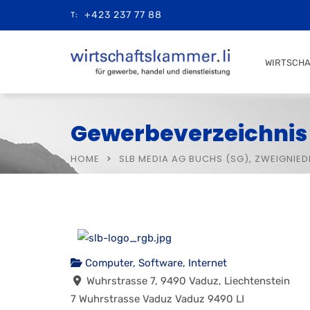
+423 237 77 88
T:
WIRTSCH
Gewerbeverzeichnis
HOME
SLB MEDIA AG BUCHS (SG), ZWEIGNIE
Computer, Software, Internet
Wuhrstrasse 7, 9490 Vaduz, Liechtenstein
7 Wuhrstrasse
Vaduz
Vaduz
9490
LI