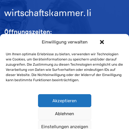
Öffnungszeiten:
Einwilligung verwalten
Mo-Do 08:00 bis 11:30 und 13:30 bis 16:30 Uhr
Fr 08:00 bis 11:30 und 13:30 bis 16:00 Uhr
Um Ihnen optimale Erlebnisse zu bieten, verwenden wir Technologien
wie Cookies, um Geräteinformationen zu speichern und/oder darauf
zuzugreifen. Die Zustimmung zu diesen Technologien ermöglicht uns die
Verarbeitung von Daten wie Surfverhalten oder eindeutigen IDs auf
Impressum
dieser Website. Die Nichteinwilligung oder der Widerruf der Einwilligung
kann bestimmte Funktionen beeinträchtigen.
Cookie-Richtlinie
Datenschutzerklärung
Akzeptieren
Ablehnen
Wirtschaftskammer Liechtenstein © Alle Rechte vorbehalten.
Einstellungen anzeigen