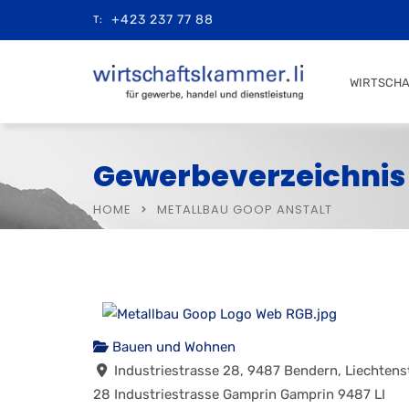
+423 237 77 88
T:
WIRTSCH
Gewerbeverzeichnis
HOME
METALLBAU GOOP ANSTALT
Bauen und Wohnen
Industriestrasse 28, 9487 Bendern, Liechtens
28 Industriestrasse
Gamprin
Gamprin
9487
LI