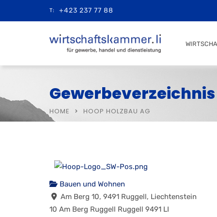
+423 237 77 88
T:
WIRTSCH
Gewerbeverzeichnis
HOME
HOOP HOLZBAU AG
Bauen und Wohnen
Am Berg 10, 9491 Ruggell, Liechtenstein
10 Am Berg
Ruggell
Ruggell
9491
LI